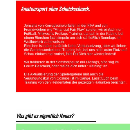
Amateursport ohne Schnickschnack.
Jenseits von Korruptionsvorfällen in der FIFA und von
Fremdwörtern wie "Financial Fair Play" spielen wir einfach nur
Fußball. Mittwochs/ Freitags Training, danach in der Kabine bei
einem Bierchen fachsimpeln um sich schließlich Sonntags im
Wettbewerb zu beweisen.
Bierchen ist dabei natürlich keine Voraussetzung, aber wir lieben
die Gemeinsamkeit und Training hört bei uns nicht aufm Platz auf.
Schau einfach mal vorbei, falls Du Dich hier wiederfindest!
Wir trainieren in der Sommerpause nur Freitags, bitte sag im
Forum Bescheid, oder melde dich unter "Training" an.
Die Aktualisierung der Spielergalerie und auch die
Verjüngungskur von Cosmos ist im Gange. Lasst Euch beim
Training von den Heldentaten der gezeigten Halunken berichten.
Was gibt es eigentlich Neues?