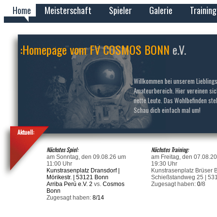
Home
Meisterschaft
Spieler
Galerie
Training
:Homepage vom FV COSMOS BONN
e.V.
Willkommen bei unserem Lieblings
Amateurbereich. Hier vereinen si
nette Leute. Das Wohlbefinden ste
Schau dich einfach mal um!
Aktuell:
Nächstes Spiel:
Nächstes Training:
am Sonntag, den 09.08.26 um
am Freitag, den 07.08.2
11:00 Uhr
19:30 Uhr
Kunstrasenplatz Dransdorf |
Kunstrasenplatz Brüser B
Mörikestr. | 53121 Bonn
Schießstandweg 25 | 53
Arriba Perú e.V. 2
vs.
Cosmos
Zugesagt haben:
0
/8
Bonn
Zugesagt haben:
8/14