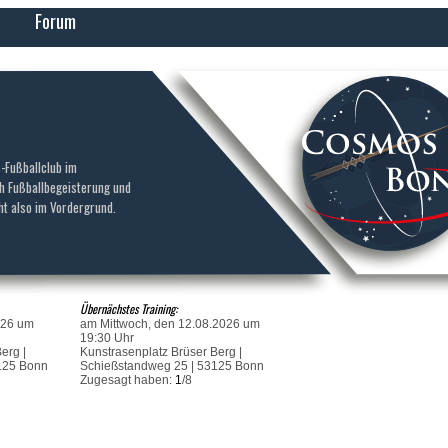
Forum
-Fußballclub im
ch Fußballbegeisterung und
ht also im Vordergrund.
Übernächstes Training:
026 um
am Mittwoch, den 12.08.2026 um
19:30 Uhr
erg |
Kunstrasenplatz Brüser Berg |
125 Bonn
Schießstandweg 25 | 53125 Bonn
Zugesagt haben:
1
/8