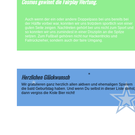
Cosmos gewinnt die Fairplay Wertung.
Auch wenn der ein oder andere Doppelpass bei uns bereits bei
der Hälfte vorbei war, konnten wir uns trotzdem sportlich von einer
guten Seite zeigen. Nachtreten gehört bei uns nicht zum Sport und
so konnten wir uns zumindest in einer Disziplin an die Spitze
setzen. Zum Fußball gehören nicht nur Hackentricks und
Fallrückzieher, sondern auch der faire Umgang.
✶
Herzlichen Glückwunsch
✶
Wir gratulieren ganz herzlich allen aktiven und ehemaligen Spielern
die bald Geburtstag haben. Und wenn Du selbst in dieser Liste stehst
dann vergiss die Kiste Bier nicht!