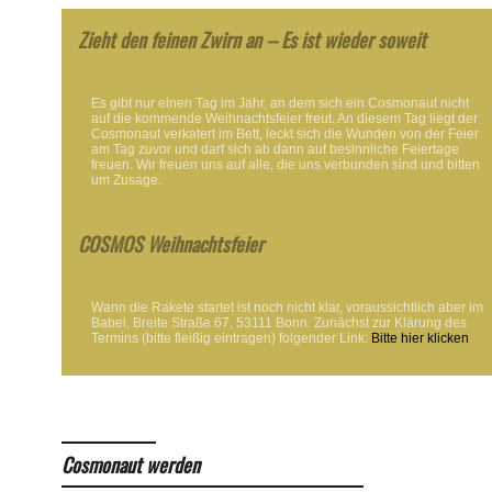
Zieht den feinen Zwirn an -- Es ist wieder soweit
Es gibt nur einen Tag im Jahr, an dem sich ein Cosmonaut nicht
auf die kommende Weihnachtsfeier freut. An diesem Tag liegt der
Cosmonaut verkatert im Bett, leckt sich die Wunden von der Feier
am Tag zuvor und darf sich ab dann auf besinnliche Feiertage
freuen. Wir freuen uns auf alle, die uns verbunden sind und bitten
um Zusage.
COSMOS Weihnachtsfeier
Wann die Rakete startet ist noch nicht klar, voraussichtlich aber im
Babel, Breite Straße 67, 53111 Bonn. Zunächst zur Klärung des
Termins (bitte fleißig eintragen) folgender Link:
Bitte hier klicken
Cosmonaut werden