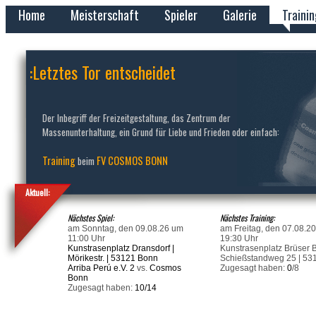
Home
Meisterschaft
Spieler
Galerie
Traini
:Letztes Tor entscheidet
Der Inbegriff der Freizeitgestaltung, das Zentrum der
Massenunterhaltung, ein Grund für Liebe und Frieden oder einfach:
Training
FV COSMOS BONN
beim
Aktuell:
Nächstes Spiel:
Nächstes Training:
am Sonntag, den 09.08.26 um
am Freitag, den 07.08.2
11:00 Uhr
19:30 Uhr
Kunstrasenplatz Dransdorf |
Kunstrasenplatz Brüser B
Mörikestr. | 53121 Bonn
Schießstandweg 25 | 53
Arriba Perú e.V. 2
vs.
Cosmos
Zugesagt haben:
0
/8
Bonn
Zugesagt haben:
10/14